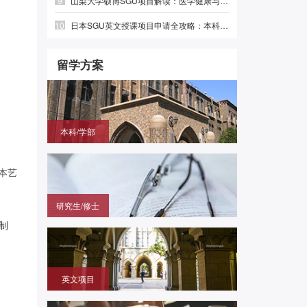
9
山梨大学硕博SGU项目解读：医学健康与绿色光电，英语直申
10
日本SGU英文授课项目申请全攻略：本科、硕士时间线与避坑指南
留学方案
本科/学部
国内高中毕业，需赴日参加留学生考试（EJU)，再
申请目标大学
日本艺
研究生/修士
无需笔试，在国内通过申请的方式拿到进入日本大学
制
研究科就读的offer
英文项目
（SGU/G30）无需日语，在国内用英语成绩直申日