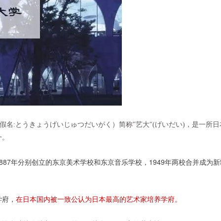
e Arts，日文平假名:とうきょうげいじゅつだいがく）简称"艺大"(げいだい)，是一所
一。
87年分别创立的东京美术学校和东京音乐学校，1949年两校合并成为新
学府，
在日本国内被一致公认为日本最高的艺术家培养学府。