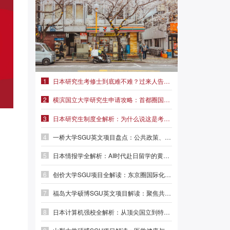
1
日本研究生考修士到底难不难？过来人告诉你真实难度|前程日本留学
2
横滨国立大学研究生申请攻略：首都圈国立名校，学费仅2.3万/年
3
日本研究生制度全解析：为什么说这是考修士最稳妥的路径？
4
一桥大学SGU英文项目盘点：公共政策、外交事务、MBA三大方向
5
日本情报学全解析：AI时代赴日留学的黄金赛道|前程日本留学
6
创价大学SGU项目全解读：东京圈国际化名校，本科/硕士/博士英文授课
7
福岛大学硕博SGU英文项目解读：聚焦共生系统与人间发达，英语直申
8
日本计算机强校全解析：从顶尖国立到特色专精，选对赛道少走弯路