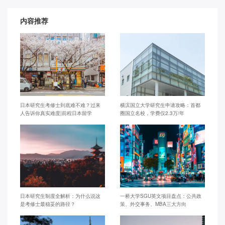
内容推荐
日本研究生考修士到底难不难？过来
横滨国立大学研究生申请攻略：首都
人告诉你真实难度|前程日本留学
圈国立名校，学费仅2.3万/年
日本研究生制度全解析：为什么说这
一桥大学SGU英文项目盘点：公共政
是考修士最稳妥的路径？
策、外交事务、MBA三大方向