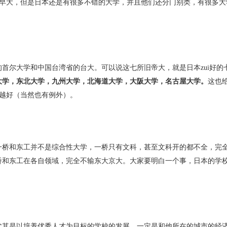
/早大，但是日本还是有很多不错的大学，并且他们还分门别类，有很多大
的首尔大学和中国台湾省的台大。
可以说这七所旧帝大，就是日本zui好的
大学，东北大学，九州大学，北海道大学，大阪大学，名古屋大学。
这也
越好（当然也有例外）。
一桥和东工并不是综合性大学，一桥只有文科，甚至文科开的都不全，完
桥和东工在各自领域，完全不输东大京大。大家要明白一个事，日本的学
尤其是以培养优秀人才为目标的学校的发展，一定是和他所在的城市的经