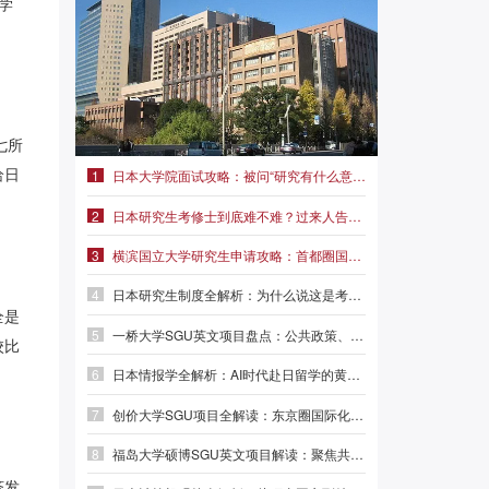
学
七所
1
日本大学院面试攻略：被问“研究有什么意义”怎么回答？|前程日本留学
给日
2
日本研究生考修士到底难不难？过来人告诉你真实难度|前程日本留学
3
横滨国立大学研究生申请攻略：首都圈国立名校，学费仅2.3万/年
4
日本研究生制度全解析：为什么说这是考修士最稳妥的路径？
全是
5
一桥大学SGU英文项目盘点：公共政策、外交事务、MBA三大方向
校比
6
日本情报学全解析：AI时代赴日留学的黄金赛道|前程日本留学
7
创价大学SGU项目全解读：东京圈国际化名校，本科/硕士/博士英文授课
8
福岛大学硕博SGU英文项目解读：聚焦共生系统与人间发达，英语直申
济发