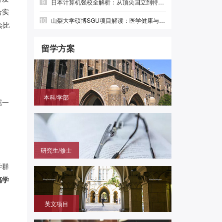
9
日本计算机强校全解析：从顶尖国立到特色专精，选对赛道少走弯路
合实
10
山梨大学硕博SGU项目解读：医学健康与绿色光电，英语直申
会比
留学方案
本科/学部
屈一
国内高中毕业，需赴日参加留学生考试（EJU)，再
申请目标大学
研究生/修士
无需笔试，在国内通过申请的方式拿到进入日本大学
学群
研究科就读的offer
搞学
英文项目
（SGU/G30）无需日语，在国内用英语成绩直申日