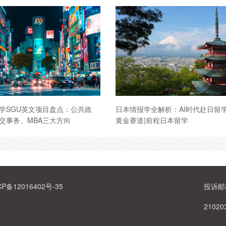
学SGU英文项目盘点：公共政
日本情报学全解析：AI时代赴日留
交事务、MBA三大方向
黄金赛道|前程日本留学
CP备12016402号-35
投诉邮箱
21020