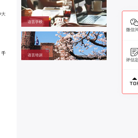
本大学学部/修士/博士课程
神大
语言学校
微信
获取留学签证赴日同时提升语言成绩的环境，作为升
学考试过渡阶段
，千
语言培训
评估
提升日语、英语能力，包括口语、听力、写作等，特
设留学预备班课