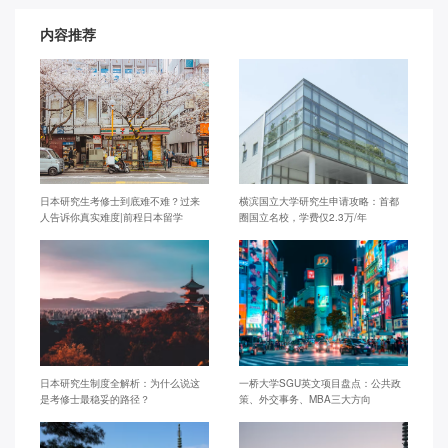
内容推荐
日本研究生考修士到底难不难？过来
横滨国立大学研究生申请攻略：首都
人告诉你真实难度|前程日本留学
圈国立名校，学费仅2.3万/年
日本研究生制度全解析：为什么说这
一桥大学SGU英文项目盘点：公共政
是考修士最稳妥的路径？
策、外交事务、MBA三大方向