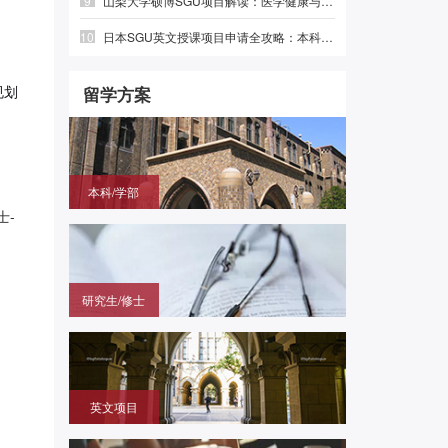
9
山梨大学硕博SGU项目解读：医学健康与绿色光电，英语直申
10
日本SGU英文授课项目申请全攻略：本科、硕士时间线与避坑指南
留学方案
规划
本科/学部
士
-
国内高中毕业，需赴日参加留学生考试（EJU)，再
申请目标大学
研究生/修士
无需笔试，在国内通过申请的方式拿到进入日本大学
研究科就读的offer
英文项目
（SGU/G30）无需日语，在国内用英语成绩直申日