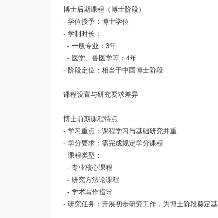
博士后期课程（博士阶段）
-
学位授予：博士学位
-
学制时长：
-
一般专业：
3
年
-
医学、兽医学等：
4
年
-
阶段定位：相当于中国博士阶段
课程设置与研究要求差异
博士前期课程特点
-
学习重点：课程学习与基础研究并重
-
学分要求：需完成规定学分课程
-
课程类型：
-
专业核心课程
-
研究方法论课程
-
学术写作指导
-
研究任务：开展初步研究工作，为博士阶段奠定基