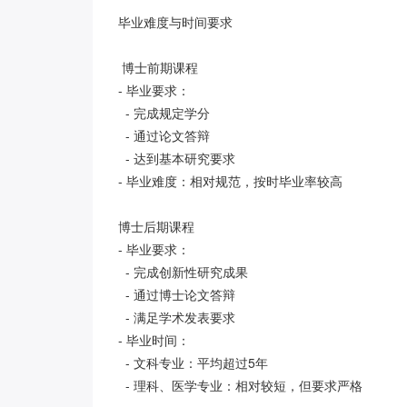
毕业难度与时间要求
博士前期课程
-
毕业要求：
-
完成规定学分
-
通过论文答辩
-
达到基本研究要求
-
毕业难度：相对规范，按时毕业率较高
博士后期课程
-
毕业要求：
-
完成创新性研究成果
-
通过博士论文答辩
-
满足学术发表要求
-
毕业时间：
-
文科专业：平均超过
5
年
-
理科、医学专业：相对较短，但要求严格