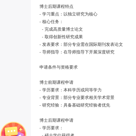
博士后期课程特点
-
学习重点：以独立研究为核心
-
核心任务：
-
完成高质量博士论文
-
取得创新性研究成果
-
发表要求：部分专业需在国际期刊发表论文
-
导师指导：在导师指导下开展深度研究
申请条件与资格要求
博士前期课程申请
-
学历要求：本科学历或同等学力
-
专业背景：部分专业要求相关学术背景
-
研究经验：具备基础研究经验者优先
博士后期课程申请
-
学历要求：
-
硕士学位获得者