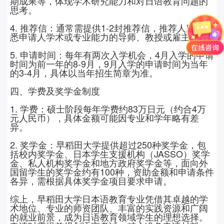
期成果等，体现学术研究能力和对日语教育问题的
思考。
4.
推荐信：通常需提供
1-2
封推荐信，推荐人应为熟
悉申请人学术或专业能力的导师、教授或雇主。
5.
申请时间：每年有两次入学机会，
4
月入学的申请
时间为前一年的
8-9
月，
9
月入学的申请时间为当年
的
3-4
月，具体以当年招生简章为准。
四、学费及奖学金制度
1.
学费：硕士阶段每年学费约
83
万日元（约合
4
万
元人民币），具体金额可能因专业和学年略有差
异。
2.
奖学金：早稻田大学提供超过
250
种奖学金，包
括校内奖学金、日本学生支援机构（
JASSO
）奖学
金、私人机构奖学金和地方政府奖学金等，面向外
国留学生的奖学金约有
100
种，资助金额和申请条件
各异，需根据具体奖学金项目要求申请。
综上，早稻田大学日本语教育专业凭借其卓越的学
术地位、专业的师资团队、丰富的实践资源和广阔
的就业前景，成为日语教育领域学生的理想选择。