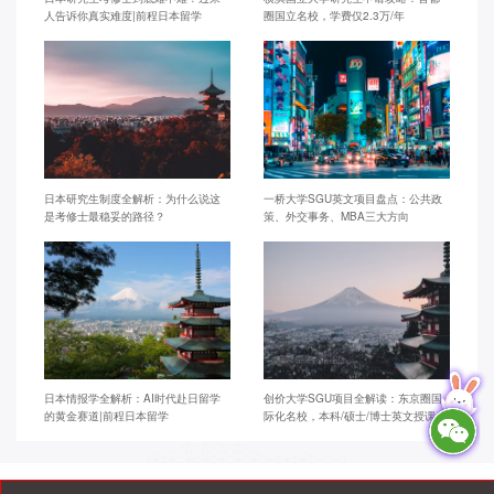
人告诉你真实难度|前程日本留学
圈国立名校，学费仅2.3万/年
日本研究生制度全解析：为什么说这
一桥大学SGU英文项目盘点：公共政
是考修士最稳妥的路径？
策、外交事务、MBA三大方向
日本情报学全解析：AI时代赴日留学
创价大学SGU项目全解读：东京圈国
的黄金赛道|前程日本留学
际化名校，本科/硕士/博士英文授课