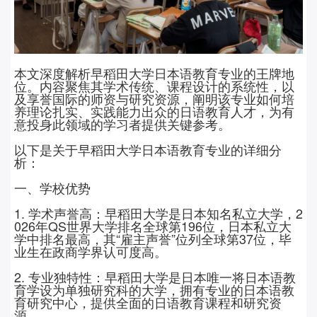
本文深度解析早稻田大学日本语教育专业的王牌地
位。内容聚焦其学术传统、课程设计的系统性，以
及享誉国际的师资与研究资源，阐明该专业如何培
养理论扎实、实践能力出众的日语教育人才，为有
意投身此领域的学习者提供关键参考。
以下是关于早稻田大学日本语教育专业的详细分
析：
一、学校优势
1. 学术声誉高：早稻田大学是日本知名
私立大学，
2
026
年
QS
世界大学排名全球第
196
位，日本私立大
学中排名最高，其“雇主声誉”位列全球第
37
位，毕
业生在政商学界认可度高。
2. 专业独特性：早稻田大学是日本唯一将日本语教
育学设为单独研究科的大学，拥有专业的日本语教
育研究中心，提供全面的日语教育课程和研究资
源。