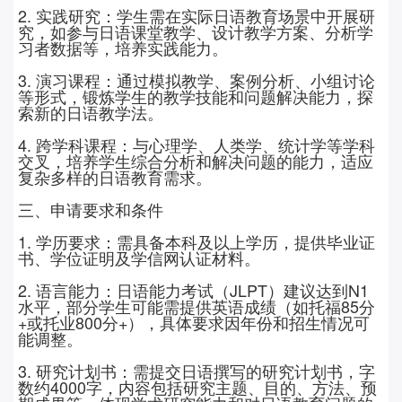
2. 实践研究：学生需在实际日语教育场景中开展研
究，如参与日语课堂教学、设计教学方案、分析学
习者数据等，培养实践能力。
3. 演习课程：通过模拟教学、案例分析、小组讨论
等形式，锻炼学生的教学技能和问题解决能力，探
索新的日语教学法。
4. 跨学科课程：与心理学、人类学、统计学等学科
交叉，培养学生综合分析和解决问题的能力，适应
复杂多样的日语教育需求。
三、申请要求和条件
1. 学历要求：需具备本科及以上学历，提供毕业证
书、学位证明及学信网认证材料。
2.
语言能力：日语能力考试（
JLPT
）建议达到
N1
水平，部分学生可能需提供英语成绩（如托福
85
分
+
或托业
800
分
+
），具体要求因年份和招生情况可
能调整。
3.
研究计划书：需提交日语撰写的研究计划书，字
数约
4000
字，内容包括研究主题、目的、方法、预