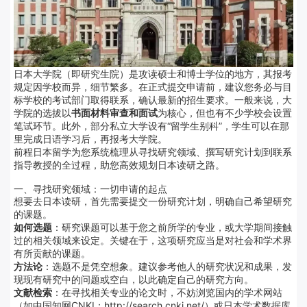
日本大学院（即研究生院）是攻读硕士和博士学位的地方，其报考
规定因学校而异，细节繁多。在正式提交申请前，建议您务必与目
标学校的考试部门取得联系，确认最新的招生要求。一般来说，大
学院的选拔以
书面材料审查和面试
为核心，但也有不少学校会设置
笔试环节。此外，部分私立大学设有“留学生别科”，学生可以在那
里完成日语学习后，再报考大学院。
前程日本留学为您系统梳理从寻找研究领域、撰写研究计划到联系
指导教授的全过程，助您高效规划日本读研之路。
一、寻找研究领域：一切申请的起点
想要去日本读研，首先需要提交一份研究计划，明确自己希望研究
的课题。
如何选题
：研究课题可以基于您之前所学的专业，或大学期间接触
过的相关领域来设定。关键在于，这项研究应当是对社会和学术界
有所贡献的课题。
方法论
：选题不是凭空想象。建议参考他人的研究状况和成果，发
现现有研究中的问题或空白，以此确定自己的研究方向
。
文献检索
：在寻找相关专业的论文时，不妨浏览国内的学术网站
（如中国知网CNKI：
http://search.cnki.net/
）或日本学术数据库