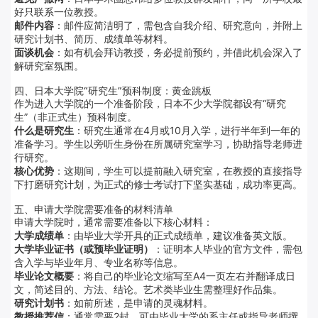
好只联系一位教授
。
邮件内容
：邮件应简洁明了，需包含自我介绍、研究意向，并附上
研究计划书、简历、成绩单等材料
。
面谈机会
：如有机会拜访教授，务必提前预约，并借此机会深入了
解研究室氛围
。
四、日本大学院“研究生”预科制度：黄金跳板
作为进入大学院的一个准备阶段，日本不少大学院都设有“研究
生”（非正式生）预科制度
。
什么是研究生
：研究生通常在4月或10月入学，进行半年到一年的
准备学习。学生以旁听生身份在所属研究室学习，协助指导老师进
行研究
。
核心优势
：这期间，学生可以提前融入研究室，在教授的直接指导
下打磨研究计划，为正式的修士考试打下坚实基础，成功率更高
。
五、申请大学院需要准备的材料清单
申请大学院时，通常需要准备以下核心材料
：
大学成绩单
：由毕业大学开具的正式成绩单，建议准备英文版。
大学毕业证书（或预毕业证明）
：证明本人毕业的官方文件，需包
含入学与毕业年月、专业名称等信息。
毕业论文概要
：将自己的毕业论文缩写至A4一页左右并翻译成日
文，简述目的、方法、结论。艺术类毕业生需整理好作品集。
研究计划书
：如前所述，是申请的灵魂材料。
教授推荐信
：通常需要2封，可由毕业大学的系主任或指导老师撰