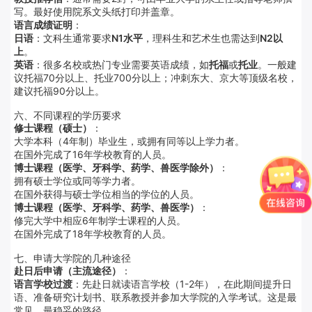
写。最好使用院系文头纸打印并盖章
。
语言成绩证明
：
日语
：文科生通常要求
N1水平
，理科生和艺术生也需达到
N2以
上
。
英语
：很多名校或热门专业需要英语成绩，如
托福
或
托业
。一般建
议托福70分以上、托业700分以上；冲刺东大、京大等顶级名校，
建议托福90分以上
。
六、不同课程的学历要求
修士课程（硕士）
：
大学本科（4年制）毕业生，或拥有同等以上学力者。
在国外完成了16年学校教育的人员
。
博士课程（医学、牙科学、药学、兽医学除外）
：
拥有硕士学位或同等学力者。
在国外获得与硕士学位相当的学位的人员。
博士课程（医学、牙科学、药学、兽医学）
：
修完大学中相应6年制学士课程的人员。
在国外完成了18年学校教育的人员。
七、申请大学院的几种途径
赴日后申请（主流途径）
：
语言学校过渡
：先赴日就读语言学校（1-2年），在此期间提升日
语、准备研究计划书、联系教授并参加大学院的入学考试。这是最
常见、最稳妥的路径
。