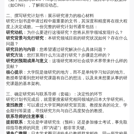
（如CiNii）
，了解前沿动态。
二、撰写研究计划书：展示研究潜力的核心材料
研究计划书是申请过程中最重要的文书，其深度和精度将在很大程
度上决定成败
。一份完整的研究计划书通常包括：
研究动机
：为什么要进行这项研究？您将从所学领域发现什么？
研究背景与先行研究
：本研究领域目前的研究状况如何？存在什么
问题？
研究目的与内容
：您希望通过研究解决什么具体问题？
研究方法
：您打算用什么方法进行研究？步骤是怎样的？
研究的预期成果与意义
：这项研究将对社会或学术界带来什么样的
贡献？
核心提示
：大学院是做研究的地方，而不是单纯学习知识的地方。
教授希望看到您对研究课题有自己的想法，以及未来想要从事的研
究课题的基本架构
。
三、确定研究科与联系导师（套磁）：决定性的环节
研究计划书完成后，就需要搜索研究相同领域的日本大学研究科。
查找教授
：可以通过大学官网的研究室页面、教授发表的论文、学
会期刊等渠道，寻找研究方向与自己高度契合的教授
。
联系导师的注意事项
：
提前联系
：无论是申请研究生（预科）还是参加修士考试，事先取
得指导教师的同意（即“内诺”）都非常关键
。
避免广撒网
：日本学术圈忌讳给多位教授群发邮件，同一所学校最