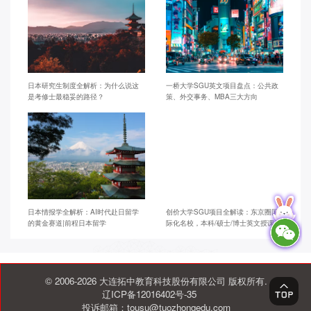
日本研究生制度全解析：为什么说这
一桥大学SGU英文项目盘点：公共政
是考修士最稳妥的路径？
策、外交事务、MBA三大方向
日本情报学全解析：AI时代赴日留学
创价大学SGU项目全解读：东京圈国
的黄金赛道|前程日本留学
际化名校，本科/硕士/博士英文授课
© 2006-2026 大连拓中教育科技股份有限公司 版权所有.
辽ICP备12016402号-35
投诉邮箱：tousu@tuozhongedu.com