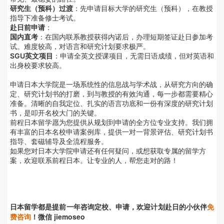
研究生（预科）过渡
：先申请目标大学的研究生（预科），在教授
指导下准备修士考试。
赴日前申请
：
国内直考
：在国内联系教授获得内诺后，办理短期签证赴日参加考
试。难度较高，对语言和研究计划要求极严
。
SGU英文项目
：申请全英文授课项目，无需日语成绩，但对英语和
出身校要求较高
。
申请日本大学院是一场系统性的信息战与学术战，从研究方向的确
定、研究计划书的打磨，到与教授的有效沟通，每一步都需要精心
准备。清晰的自我定位、扎实的语言功底和一份有深度的研究计划
书，是叩开名校大门的关键。
前程日本留学愿为您提供从规划到申请的全方位专业支持。我们拥
有丰富的日本名校申请案例库，提供一对一背景评估、研究计划书
指导、套磁辅导及全流程服务。
如果您对日本大学院申请还有任何疑问，或想获取专属的留学方
案，欢迎联系前程日本。让专业的人，帮您走对的路！
日本留学都是提前
一年咨询定校、申请，欢迎计划赴日的小伙伴
免
费咨询
！微信 jiemoseo