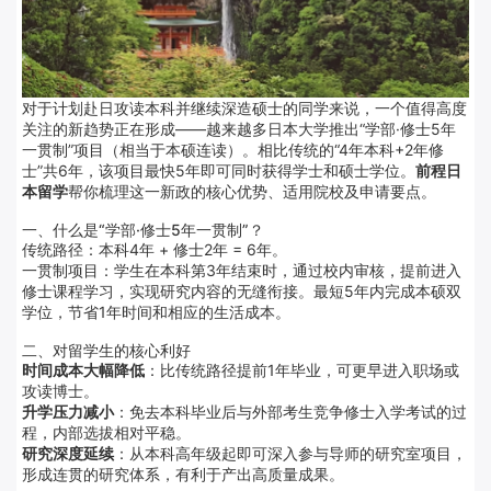
对于计划赴日攻读本科并继续深造硕士的同学来说，一个值得高度
关注的新趋势正在形成——越来越多日本大学推出“学部·修士5年
一贯制”项目（相当于本硕连读）。相比传统的“4年本科+2年修
士”共6年，该项目最快5年即可同时获得学士和硕士学位。
前程日
本留学
帮你梳理这一新政的核心优势、适用院校及申请要点。
一、什么是“学部·修士5年一贯制”？
传统路径：本科4年 + 修士2年 = 6年。
一贯制项目：学生在本科第3年结束时，通过校内审核，提前进入
修士课程学习，实现研究内容的无缝衔接。最短5年内完成本硕双
学位，节省1年时间和相应的生活成本。
二、对留学生的核心利好
时间成本大幅降低
：比传统路径提前1年毕业，可更早进入职场或
攻读博士。
升学压力减小
：免去本科毕业后与外部考生竞争修士入学考试的过
程，内部选拔相对平稳。
研究深度延续
：从本科高年级起即可深入参与导师的研究室项目，
形成连贯的研究体系，有利于产出高质量成果。