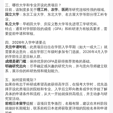
三、哪些大学和专业开设此类项目？
目前，该制度多见于
理工科、农学、医药
等研究连续性强的领域。
国立大学
：东京工业大学、东北大学、名古屋大学等部分理工科专
业。
私立大学
：早稻田大学、庆应义塾大学等先进理工学研究科。
特点：通常对学部阶段的成绩（GPA）和科研潜力有较高要求，需
要提前申请和审核。
四、2026年入学申请要点
关注申请时机
：此类项目往往在学部入学早期（如大一或大二）就
需要表达意向，或在学部三年级时参加专门选拔。2026年4月入学
的学部生正是目标人群。
成绩是硬门槛
：保持优异的GPA是获得推荐资格的基础。
明确研究志向
：尽早确定感兴趣的研究方向，并与意向导师建立联
系，展示你的科研热情和规划能力。
五、如何提前规划？
如果你有志于科研或希望高效获得高学历，在报考大学时，优先选
择开设此类项目的院校和专业。入学后立即向教务或学长学姐了解
具体的申请条件和流程，从大一开始就保持高绩点，并主动参与研
究室活动。
前程日本留学
提醒：该项目竞争激烈，名额有限，建议在本科阶段
就做好长期规划，联系前程日本老师获取更详细的院校名单和申请
策略。