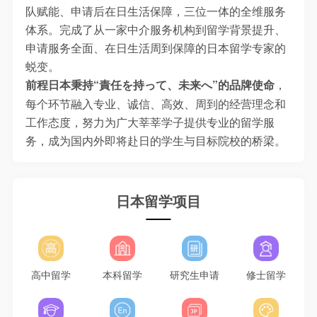
队赋能、申请后在日生活保障，三位一体的全维服务
体系。完成了从一家中介服务机构到留学背景提升、
申请服务全面、在日生活周到保障的日本留学专家的
蜕变。
，
前程日本秉持“責任を持って、未来へ”的品牌使命
每个环节融入专业、诚信、高效、周到的经营理念和
工作态度，努力为广大莘莘学子提供专业的留学服
务，成为国内外即将赴日的学生与目标院校的桥梁。
×
日本留学项目
注册
`
高中留学
本科留学
研究生申请
修士留学