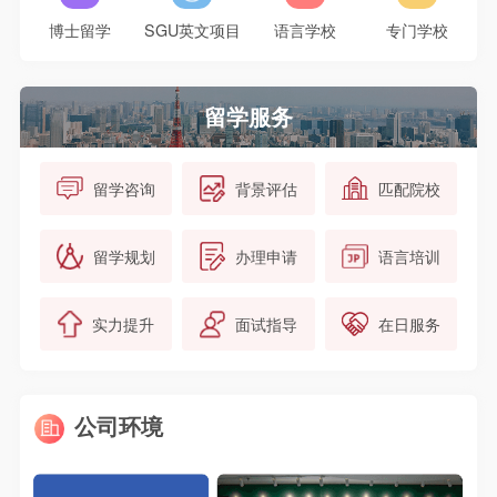
博士留学
SGU英文项目
语言学校
专门学校
√
记住密码
去登录
留学服务
留学咨询
背景评估
匹配院校
留学规划
办理申请
语言培训
实力提升
面试指导
在日服务
公司环境