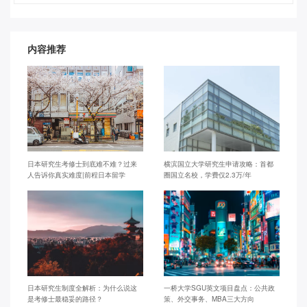
内容推荐
日本研究生考修士到底难不难？过来
横滨国立大学研究生申请攻略：首都
人告诉你真实难度|前程日本留学
圈国立名校，学费仅2.3万/年
日本研究生制度全解析：为什么说这
一桥大学SGU英文项目盘点：公共政
是考修士最稳妥的路径？
策、外交事务、MBA三大方向