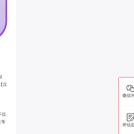
目
【汉
微信
不仅
关等
评估