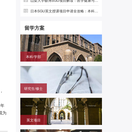
9
山梨大学硕博SGU项目解读：医学健康与绿色光电，英语直申
10
日本SGU英文授课项目申请全攻略：本科、硕士时间线与避坑指南
留学方案
本科/学部
国内高中毕业，需赴日参加留学生考试（EJU)，再
申请目标大学
研究生/修士
，
无需笔试，在国内通过申请的方式拿到进入日本大学
研究科就读的offer
5年
成为
英文项目
（SGU/G30）无需日语，在国内用英语成绩直申日