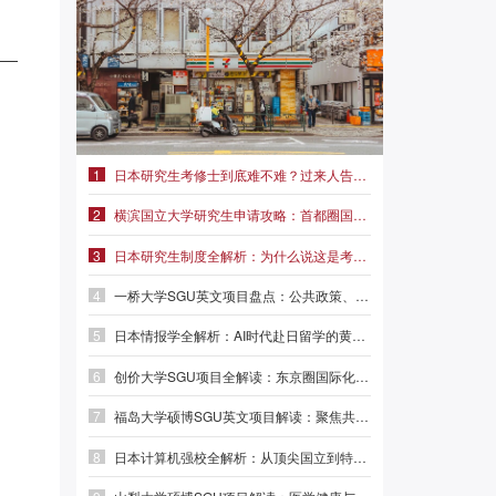
——
1
日本研究生考修士到底难不难？过来人告诉你真实难度|前程日本留学
2
横滨国立大学研究生申请攻略：首都圈国立名校，学费仅2.3万/年
3
日本研究生制度全解析：为什么说这是考修士最稳妥的路径？
4
一桥大学SGU英文项目盘点：公共政策、外交事务、MBA三大方向
5
日本情报学全解析：AI时代赴日留学的黄金赛道|前程日本留学
6
创价大学SGU项目全解读：东京圈国际化名校，本科/硕士/博士英文授课
7
福岛大学硕博SGU英文项目解读：聚焦共生系统与人间发达，英语直申
8
日本计算机强校全解析：从顶尖国立到特色专精，选对赛道少走弯路