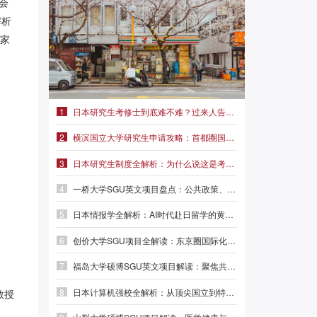
协会
解析
学家
1
日本研究生考修士到底难不难？过来人告诉你真实难度|前程日本留学
2
横滨国立大学研究生申请攻略：首都圈国立名校，学费仅2.3万/年
3
日本研究生制度全解析：为什么说这是考修士最稳妥的路径？
4
一桥大学SGU英文项目盘点：公共政策、外交事务、MBA三大方向
5
日本情报学全解析：AI时代赴日留学的黄金赛道|前程日本留学
6
创价大学SGU项目全解读：东京圈国际化名校，本科/硕士/博士英文授课
7
福岛大学硕博SGU英文项目解读：聚焦共生系统与人间发达，英语直申
8
日本计算机强校全解析：从顶尖国立到特色专精，选对赛道少走弯路
教授