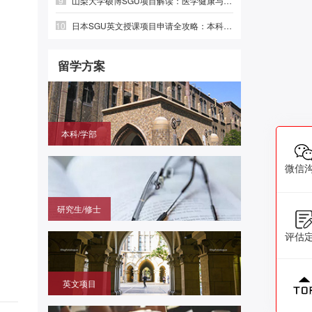
9
山梨大学硕博SGU项目解读：医学健康与绿色光电，英语直申
10
日本SGU英文授课项目申请全攻略：本科、硕士时间线与避坑指南
留学方案
本科/学部
国内高中毕业，需赴日参加留学生考试（EJU)，再
申请目标大学
微信
研究生/修士
无需笔试，在国内通过申请的方式拿到进入日本大学
评估
研究科就读的offer
英文项目
（SGU/G30）无需日语，在国内用英语成绩直申日