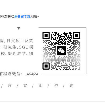
前程君获取
免费留学规
划哦~