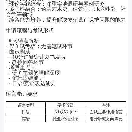
-
理论实践结合：注重实地调研与案例研究
-
多学科融合：涵盖艺术史、建筑学、环境科学、社
会学等领域
-
综合能力培养：提升解决复杂遗产保护问题的能力
申请流程与考试形式
直考特点解析
-
仅面试考核：无需笔试环节
-
面试构成：
- 10
分钟研究计划书发表
-
教授问答环节
-
考察重点：
-
研究主题的理解深度
-
逻辑思维能力
-
日语
/
英语表达能力
语言能力要求
语言类型
要求等级
备注
日语
N1
或
N2
水平
面试主要使用语言
英语
托业
/
托福成绩
部分研究方向需要