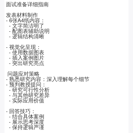
面试准备详细指南
发表材料制作
- 6
张
A4
纸内容：
-
文字简洁明了
-
配图表辅助说明
-
逻辑结构清晰
-
视觉化呈现：
-
使用数据图表
-
插入案例图片
-
突出研究亮点
问题应对策略
-
熟悉研究内容：深入理解每个细节
-
预判教授提问：
-
研究可行性分析
-
与其他研究差异
-
实际应用价值
-
回答技巧：
-
结合具体案例
-
展示思考深度
-
保持逻辑严谨