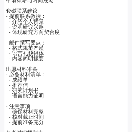
套磁联系建议
-
提前联系教授：
-
介绍个人背景
-
说明研究兴趣
-
体现研究方向契合度
-
邮件撰写要点：
-
格式规范严谨
-
语言礼貌得体
-
内容简明扼要
出愿材料准备
-
必备材料清单：
-
成绩单
-
推荐信
-
研究计划书
-
语言能力证明
-
注意事项：
-
确保材料完整
-
核对截止时间
-
提前准备充分