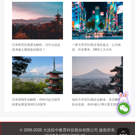
日本研究生制度全解析：为什么说这
一桥大学SGU英文项目盘点：公共政
是考修士最稳妥的路径？
策、外交事务、MBA三大方向
日本情报学全解析：AI时代赴日留学
创价大学SGU项目全解读：东京圈国
的黄金赛道|前程日本留学
际化名校，本科/硕士/博士英文授课
© 2006-2026 大连拓中教育科技股份有限公司 版权所有.