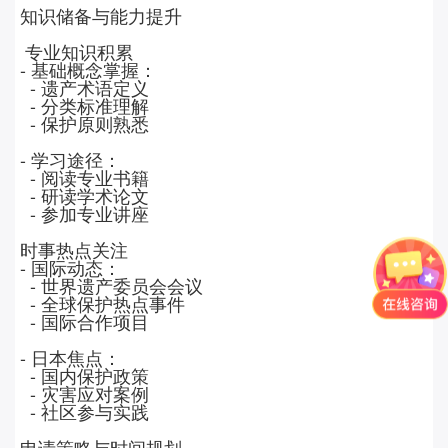
知识储备与能力提升
专业知识积累
-
基础概念掌握：
-
遗产术语定义
-
分类标准理解
-
保护原则熟悉
-
学习途径：
-
阅读专业书籍
-
研读学术论文
-
参加专业讲座
时事热点关注
-
国际动态：
-
世界遗产委员会会议
-
全球保护热点事件
-
国际合作项目
-
日本焦点：
-
国内保护政策
-
灾害应对案例
-
社区参与实践
申请策略与时间规划