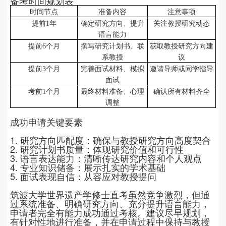
备考时间规划表
时间节点
准备内容
注意事项
提前
1
年
确定研究方向、提升
关注教授研究动态
语言能力
提前
6
个月
撰写研究计划书、联
获取教授研究方向建
系教授
议
提前
3
个月
完善面试材料、模拟
邀请导师或同学指导
面试
考前
1
个月
最终材料准备、心理
确认所有材料齐全
调整
成功申请关键要素
1.
研究方向匹配度：确保与教授研究方向高度契合
2.
研究计划书质量：体现研究价值和可行性
3.
语言表达能力：清晰传达研究内容和个人观点
4.
专业知识储备：展示扎实的学术基础
5.
面试表现自信：从容应对教授提问
筑波大学世界遗产学修士直考虽然竞争激烈，但通
过系统准备、明确研究方向、充分提升语言能力，
申请者完全有能力成功通过考核。建议尽早规划，
有针对性地进行准备，并在申请过程中保持与教授