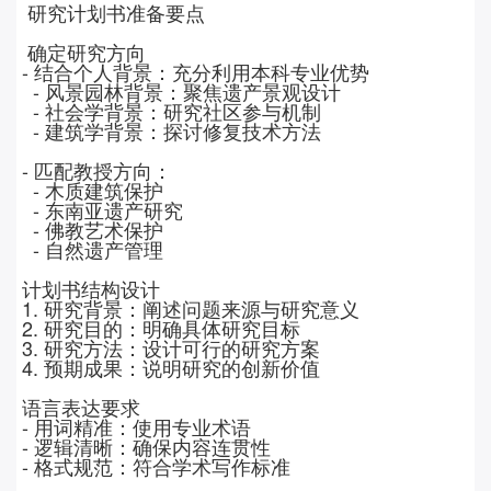
研究计划书准备要点
确定研究方向
-
结合个人背景：充分利用本科专业优势
-
风景园林背景：聚焦遗产景观设计
-
社会学背景：研究社区参与机制
-
建筑学背景：探讨修复技术方法
-
匹配教授方向：
-
木质建筑保护
-
东南亚遗产研究
-
佛教艺术保护
-
自然遗产管理
计划书结构设计
1.
研究背景：阐述问题来源与研究意义
2.
研究目的：明确具体研究目标
3.
研究方法：设计可行的研究方案
4.
预期成果：说明研究的创新价值
语言表达要求
-
用词精准：使用专业术语
-
逻辑清晰：确保内容连贯性
-
格式规范：符合学术写作标准