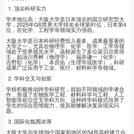
1. 顶尖科研实力
学术地位高：大阪大学是日本顶尖的国立研究型大
学，
2025
年
QS
世界大学排名全球第
91
位，日本第
4
位，在化学、工程学等领域实力强劲。
大阪大学是日本科研经费投入最多、成果最显著的
大学之一，尤其在物理学、化学、医学、工学等领
域处于世界领先水平。该校诞生了多位诺贝尔奖得
主，如汤川秀树（物理学）、福井谦一（化学）、
吉野彰（化学）、本庶佑（生理学或医学），科研
成果广泛应用于工业、医疗、材料科学等领域。
2. 学科交叉与创新
学校积极推动跨学科研究，鼓励不同领域的学者合
作，形成了生物医学工程、材料科学与工程、人工
智能等前沿交叉学科方向。这种跨学科模式培养了
学生的综合思维能力，使其能够解决复杂现实问
题。
3. 国际化氛围浓厚
大阪大学与全球
39
个国家和地区的
54
所高校建立合