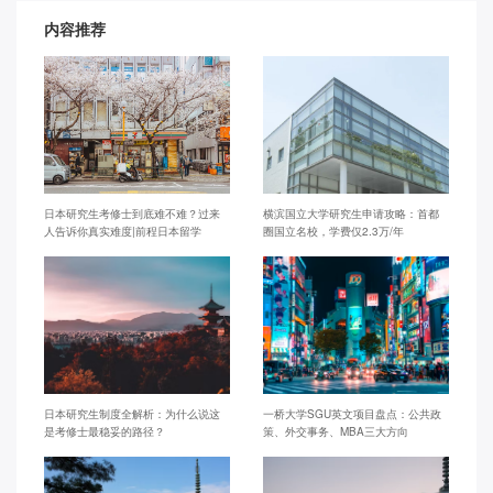
内容推荐
日本研究生考修士到底难不难？过来
横滨国立大学研究生申请攻略：首都
人告诉你真实难度|前程日本留学
圈国立名校，学费仅2.3万/年
日本研究生制度全解析：为什么说这
一桥大学SGU英文项目盘点：公共政
是考修士最稳妥的路径？
策、外交事务、MBA三大方向