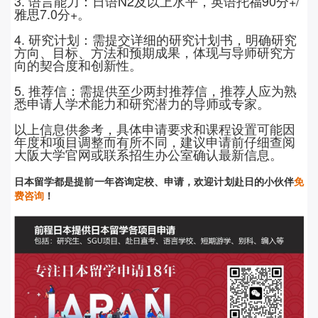
3.
语言能力：日语
N2
及以上水平，英语托福
90
分
+/
雅思
7.0
分
+
。
4. 研究计划：需提交详细的研究计划书，明确研究
方向、目标、方法和预期成果，体现与导师研究方
向的契合度和创新性。
5. 推荐信：需提供至少两封推荐信，推荐人应为熟
悉申请人学术能力和研究潜力的导师或专家。
以上信息供参考，具体申请要求和课程设置可能因
年度和项目调整而有所不同，建议申请前仔细查阅
大阪大学官网或联系招生办公室确认最新信息。
日本留学都是提前
一年咨询定校、申请，欢迎计划赴日的小伙伴
免
费咨询
！