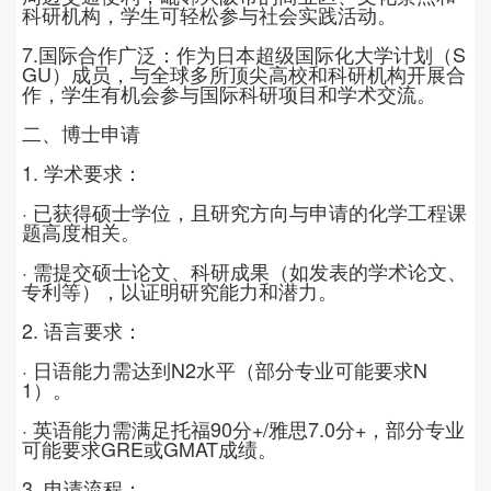
科研机构，学生可轻松参与社会实践活动。
7.
国际合作广泛：作为日本超级国际化大学计划（
S
GU
）成员，与全球多所顶尖高校和科研机构开展合
作，学生有机会参与国际科研项目和学术交流。
二、博士申请
1. 学术要求：
· 已获得硕士学位，且研究方向与申请的化学工程课
题高度相关。
· 需提交硕士论文、科研成果（如发表的学术论文、
专利等），以证明研究能力和潜力。
2. 语言要求：
· 日语能力需达到
N2
水平（部分专业可能要求
N
1
）。
· 英语能力需满足托福
90
分
+/
雅思
7.0
分
+
，部分专业
可能要求
GRE
或
GMAT
成绩。
3. 申请流程：