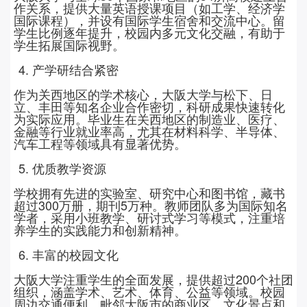
作关系，提供大量英语授课项目（如工学、经济学
国际课程），并设有国际学生宿舍和交流中心。留
学生比例逐年提升，校园内多元文化交融，有助于
学生拓展国际视野。
4. 产学研结合紧密
作为关西地区的学术核心，大阪大学与松下、日
立、丰田等知名企业合作密切，科研成果快速转化
为实际应用。毕业生在关西地区的制造业、医疗、
金融等行业就业率高，尤其在材料科学、半导体、
汽车工程等领域具有显著优势。
5. 优质教学资源
学校拥有先进的实验室、研究中心和图书馆，藏书
超过
300
万册，期刊
5
万种。教师团队多为国际知名
学者，采用小班教学、研讨式学习等模式，注重培
养学生的实践能力和创新精神。
6. 丰富的校园文化
大阪大学注重学生的全面发展，提供超过
200
个社团
组织，涵盖学术、艺术、体育、公益等领域。校园
周边交通便利，毗邻大阪市的商业区、文化景点和