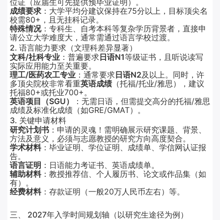
位证（应届生可先提供预毕业证明）。
成绩要求
：大学平均分建议保持在75分以上，目标顶尖名
校需80+，且无挂科记录。
特殊情况
：专科生、自考本科等复杂学历背景者，直接申
请公立大学难度大，通常需通过语言学校过渡。
2. 语言能力要求（文理科差异显著）
文科/社科专业
：普遍要求
日语N1
等级证书，且听说读写
实际应用能力至关重要。
理工/医药农工专业
：通常要求
日语N2
及以上。同时，许
多顶尖院校非常看重
英语成绩
（托福/托业/雅思），建议
托福80+或托业700+。
英语项目（SGU）
：无需日语，但需提交高分的托福/雅思
成绩及标准化成绩（如GRE/GMAT）。
3. 关键申请材料
研究计划书
：申请的灵魂！需明确展示研究课题、背景、
方法及意义，必须与志愿教授的研究方向高度契合。
学术材料
：毕业证明、学位证明、成绩单、学信网认证报
告。
语言证明
：日语能力考证书、英语成绩单。
辅助材料
：教授推荐信、个人履历书、论文或作品集（如
有）。
经费材料
：存款证明（一般20万人民币左右）等。
三、 2027年入学时间规划轴（以研究生途径为例）