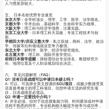
人习惯差异较大。
五、 日本名校优势专业速览
东京大学
：全学科顶尖，理学、工学、医学、法学闻名。
京都大学
：学术自由，基础科学、生命科学实力雄厚。
大阪大学
：理工科与经济学强势，注重实践。
东京工业大学
：日本理工科天花板，专攻工程技术与创
新。
早稻田大学/庆应义塾大学
：私立双雄，商科、法学、政治
学、传媒等社科领域就业竞争力极强。
东北大学
：材料学、医学、经济学研究领先。
名古屋大学
：理工科、国际开发学突出。
前程日本留学提醒
：择校需结合专业排名、教授研究方
向、地理位置及个人职业规划综合决定。
六、 常见问题解答（FAQ）
Q1: 没有日语成绩可以申请日本硕士吗？
A: 可以。可选择全英文授课的
SGU项目
，或极少数接受英
语直接考修士的理工科项目。但想申请主流的研究生项
目，日语成绩是必需品。
Q2: 申请一定要找中介吗？
A: 并非必须。但对于信息搜集能力弱、时间紧张或对申请
流程不熟悉的同学，专业机构能大幅提升效率与成功率，