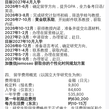
目标2027年4月入学
2026年1-6月
：确定留学方向，提升GPA，全力备考日语/
英语。
2026年3-8月
：完成研究计划书初稿，筛选学校与教授。
2026年7-10月
：
黄金联系期
。开始邮件联系教授，获取
内诺。
2026年10-12月
：获得教授内诺，准备并提交出愿材料。
2027年1-2月
：办理在留资格认定。
2027年2-3月
：申请宿舍，办理签证，赴日。
目标2027年10月入学
2026年6-12月
：准备语言考试，确定研究方向。
2027年1-4月
：联系教授，获取内诺。
2027年5-7月
：出愿，办理在留资格。
2027年8-9月
：办理签证，赴日。
加微信jiemoseo 获取你的个性化时间规划方案
四、 留学费用概览（以国立大学研究生为例）
费用项目
金额（日元）
检定料（报名费）
9,800
入学金（仅首次）
84,600
一年学费（修士）
535,800
第一年初期总费用
约630,200
每月生活费（东京）
约10-15万
注：研究生阶段学费略低于正式修士，生活费因地区和个