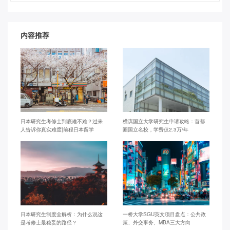
内容推荐
日本研究生考修士到底难不难？过来
横滨国立大学研究生申请攻略：首都
人告诉你真实难度|前程日本留学
圈国立名校，学费仅2.3万/年
日本研究生制度全解析：为什么说这
一桥大学SGU英文项目盘点：公共政
是考修士最稳妥的路径？
策、外交事务、MBA三大方向