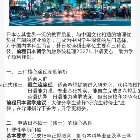
日本以其世界一流的教育质量、与中国文化相通的地理优
势及广阔的就业前景，已成为中国学生深造的热门选择。
对于国内本科生而言，赴日攻读硕士学位主要有三种途
径。
前程日本留学
为您系统梳理2027年申请要点，助力学
子顺利规划。
一、 三种核心途径深度解析
适合人群
为正式修士。
最主流途径
。适合希望提前进入研究室、获得教授
日语能力强、专业基础扎实、能自主完成备考规划
英语优异，日语能力薄弱或无，但出身校和GPA有
前程日本留学建议
：大部分学生选择“研究生转修士”途
径，在导师指导下备考，升学更稳妥。
二、 申请日本硕士（修士）的核心条件
1. 硬性学历门槛
基本要求
：完成16年正规教育，拥有本科毕业证及学士学