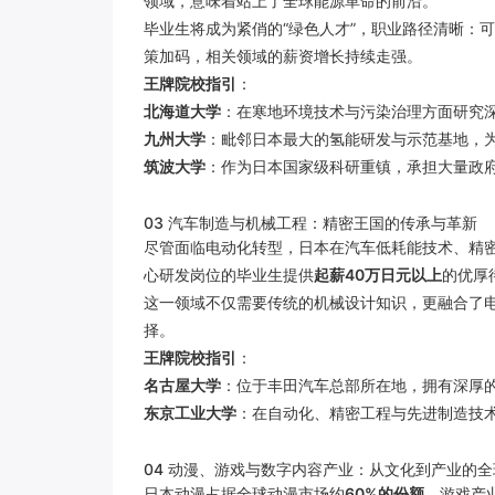
领域，意味着站上了全球能源革命的前沿。
毕业生将成为紧俏的“绿色人才”，职业路径清晰：
策加码，相关领域的薪资增长持续走强。
王牌院校指引
：
北海道大学
：在寒地环境技术与污染治理方面研究
九州大学
：毗邻日本最大的氢能研发与示范基地，
筑波大学
：作为日本国家级科研重镇，承担大量政
03 汽车制造与机械工程：精密王国的传承与革新
尽管面临电动化转型，日本在汽车低耗能技术、精
心研发岗位的毕业生提供
起薪40万日元以上
的优厚
这一领域不仅需要传统的机械设计知识，更融合了
择。
王牌院校指引
：
名古屋大学
：位于丰田汽车总部所在地，拥有深厚
东京工业大学
：在自动化、精密工程与先进制造技
04 动漫、游戏与数字内容产业：从文化到产业的
日本动漫占据全球动漫市场约
60%的份额
，游戏产