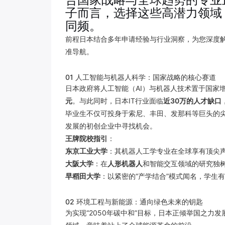
子而言，选择这些高潜力领域
同频。
前程日本结合多年申请经验与行业洞察，为您深度
准导航。
01 人工智能与机器人科学：国家战略的核心赛道
日本政府将人工智能（AI）与机器人技术置于国家
元
。与此同时，日本IT行业面临
近30万的人才缺口
毕业生不仅可投身于索尼、丰田、发那科等巨头的
发展的初创企业中寻找机会。
王牌院校指引
：
东京工业大学
：其机器人工学专业在全球享有顶尖
大阪大学
：在
人形机器人
和智能交互领域的研究独
早稻田大学
：以紧密的“产学结合”模式闻名，学生
02 环境工程与新能源：通向绿色未来的钥匙
为实现“2050年碳中和”目标，日本正倾举国之力