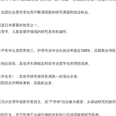
，也因社会需求变化而不断涌现新的研究课题和就业机会。
面是日本重要的智库之一。
教育学、儿童发展学领域的研究具有权威性。
水平常年位居世界前三。护理专业毕业生就业率接近
100%
，且随着全球医
会地位崇高，是追求长期稳定和高专业度学生的理想选择。
大学合并）：其齿学研究保持亚洲第一的顶尖水准。
的医院合作网络著称，实践机会多。
贝尔生理学或医学奖得主。其“产学研”结合极为紧密，从基础研究到新
制药巨头，也可投身于尖端生物科技初创公司或国家级研究机构。