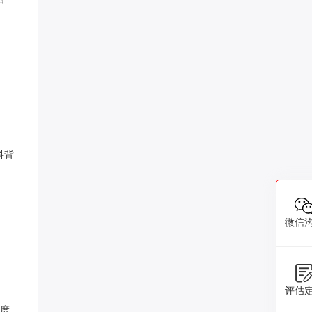
科背
微信
评估
高度