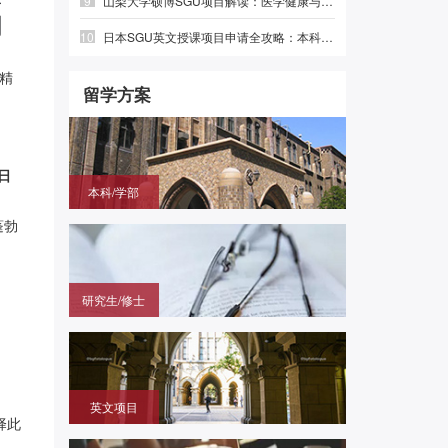
9
山梨大学硕博SGU项目解读：医学健康与绿色光电，英语直申
潮
10
日本SGU英文授课项目申请全攻略：本科、硕士时间线与避坑指南
精
留学方案
日
本科/学部
国内高中毕业，需赴日参加留学生考试（EJU)，再
蓬勃
申请目标大学
研究生/修士
无需笔试，在国内通过申请的方式拿到进入日本大学
研究科就读的offer
英文项目
择此
（SGU/G30）无需日语，在国内用英语成绩直申日