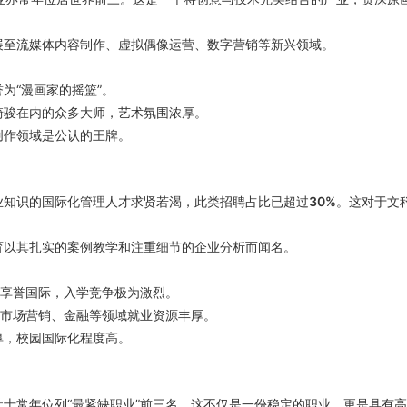
展至流媒体内容制作、虚拟偶像运营、数字营销等新兴领域。
为“漫画家的摇篮”。
崎骏在内的众多大师，艺术氛围浓厚。
创作领域是公认的王牌。
业知识的国际化管理人才求贤若渴，此类招聘占比已超过
30%
。这对于文
育以其扎实的案例教学和注重细节的企业分析而闻名。
究享誉国际，入学竞争极为激烈。
在市场营销、金融等领域就业资源丰厚。
厚，校园国际化程度高。
士常年位列“最紧缺职业”前三名。这不仅是一份稳定的职业，更是具有