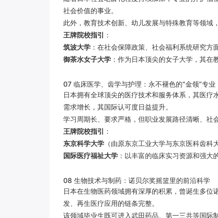
社会价值的事业。
此外，教育技术创新、幼儿发展与特殊教育等领域
王牌院校指引
：
筑波大学
：在社会保障政策、社会福利系统研究方
御茶水女子大学
：作为日本顶尖的女子大学，其在
07 临床医学、齿学与护理：永不褪色的“金领”专业
日本拥有全球顶尖的医疗技术和服务体系，其医疗
需求增长，其国际认可度日益提升。
学习周期长、要求严格，但职业发展路径清晰、社
王牌院校指引
：
东京科学大学
（由原东京工业大学与东京医科齿科
国际医疗福祉大学
：以丰富的临床实习资源和强大
08 生物技术与制药：诺贝尔奖摇篮里的前沿科学
日本在生物医药领域拥有深厚的积累，曾诞生多位诺
发、再生医疗应用的链条完整。
该领域毕业生既可进入武田药品、第一三共等国际