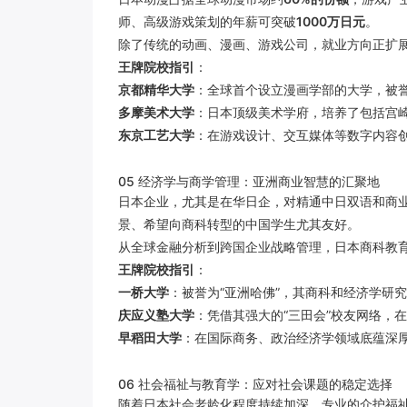
师、高级游戏策划的年薪可突破
1000万日元
。
除了传统的动画、漫画、游戏公司，就业方向正扩
王牌院校指引
：
京都精华大学
：全球首个设立漫画学部的大学，被誉
多摩美术大学
：日本顶级美术学府，培养了包括宫
东京工艺大学
：在游戏设计、交互媒体等数字内容
05 经济学与商学管理：亚洲商业智慧的汇聚地
日本企业，尤其是在华日企，对精通中日双语和商
景、希望向商科转型的中国学生尤其友好。
从全球金融分析到跨国企业战略管理，日本商科教
王牌院校指引
：
一桥大学
：被誉为“亚洲哈佛”，其商科和经济学研
庆应义塾大学
：凭借其强大的“三田会”校友网络，
早稻田大学
：在国际商务、政治经济学领域底蕴深
06 社会福祉与教育学：应对社会课题的稳定选择
随着日本社会老龄化程度持续加深，专业的介护福祉