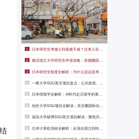
1
日本研究生考修士到底难不难？过来人告诉你真实难度|前程日本留学
2
横滨国立大学研究生申请攻略：首都圈国立名校，学费仅2.3万/年
3
日本研究生制度全解析：为什么说这是考修士最稳妥的路径？
4
一桥大学SGU英文项目盘点：公共政策、外交事务、MBA三大方向
5
日本情报学全解析：AI时代赴日留学的黄金赛道|前程日本留学
6
创价大学SGU项目全解读：东京圈国际化名校，本科/硕士/博士英文授课
7
福岛大学硕博SGU英文项目解读：聚焦共生系统与人间发达，英语直申
8
日本计算机强校全解析：从顶尖国立到特色专精，选对赛道少走弯路
密结
学