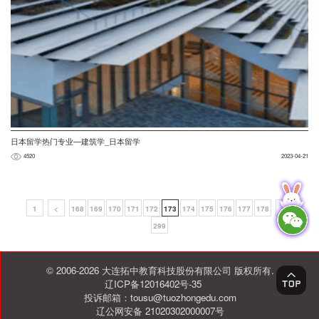
日本留学热门专业—建筑学_日本留学
4520
2023-04-21
1
<
168
169
170
171
172
173
174
175
176
177
178
>
299
© 2006-2026 大连拓中教育科技股份有限公司 版权所有.
辽ICP备12016402号-35
投诉邮箱：tousu@tuozhongedu.com
辽公网安备 21020302000007号