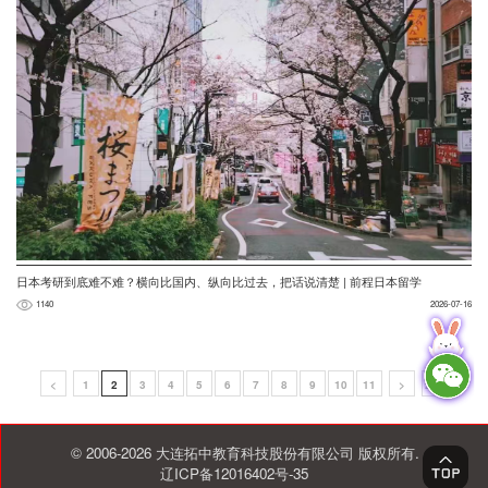
日本考研到底难不难？横向比国内、纵向比过去，把话说清楚 | 前程日本留学
1140
2026-07-16
<
1
2
3
4
5
6
7
8
9
10
11
>
299
© 2006-2026 大连拓中教育科技股份有限公司 版权所有.
辽ICP备12016402号-35