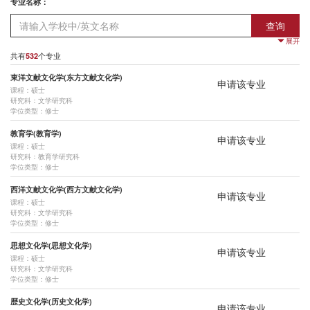
专业名称：
查询
展开
意向课程：
共有
个专业
532
東洋文献文化学(东方文献文化学)
全部
硕士
博士
研究生
申请该专业
课程：硕士
研究科：文学研究科
研究科：
学位类型：修士
全部
教育学研究科
文学研究科
法学研究科·法学大学院
经济学研究科
教育学(教育学)
申请该专业
课程：硕士
理学研究科
医学研究科
工学研究科
农学研究科
人类·环境学研究科
研究科：教育学研究科
学位类型：修士
能量科学研究科
亚洲·非洲地域研究研究科
信息学研究科
生命科学研究科
西洋文献文化学(西方文献文化学)
申请该专业
课程：硕士
综合生存学馆（思修馆）
地球环境学堂/学舍
公共政策研究科
经营管理大学院
研究科：文学研究科
学位类型：修士
物理学第一分野
物理学第二分野
宇宙物理学分野
药学研究科
農学研究科
思想文化学(思想文化学)
申请该专业
人間．環境学研究科
エネルギー科学研究科
情報学研究科
東洋系
西洋系
课程：硕士
研究科：文学研究科
教育学講座
教育方法学講座
教育認知心理学講座
教育社会学講座
学位类型：修士
歴史文化学(历史文化学)
生涯教育学講座
比較教育政策学講座
高等教育開発論講座
臨床教育学講座
申请该专业