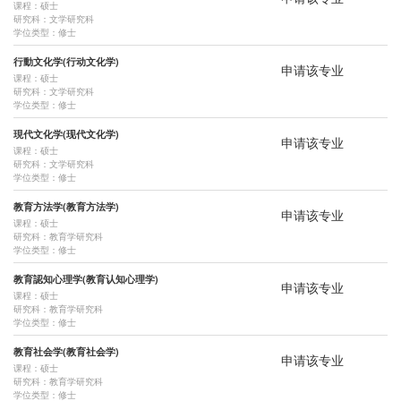
课程：硕士
研究科：文学研究科
心理臨床学講座
臨床実践指導学講座
臨床心理実践学講座
法学研究科
学位类型：修士
人間・環境学研究科
アジア・アフリカ地域研究研究科
生態環境論講座
行動文化学(行动文化学)
申请该专业
课程：硕士
地域変動論講座
総合地域論講座
地域生態論講座
民族共生論講座
研究科：文学研究科
学位类型：修士
地域動態論講座
平和共生・生存基盤論講座
イスラーム世界論講座
現代文化学(现代文化学)
申请该专业
课程：硕士
南アジア・インド洋世界論講座
地球環境学堂/学舎
公共政策大学院
研究科：文学研究科
学位类型：修士
教育方法学(教育方法学)
申请该专业
课程：硕士
研究科：教育学研究科
学位类型：修士
教育認知心理学(教育认知心理学)
申请该专业
课程：硕士
研究科：教育学研究科
学位类型：修士
教育社会学(教育社会学)
申请该专业
课程：硕士
研究科：教育学研究科
学位类型：修士