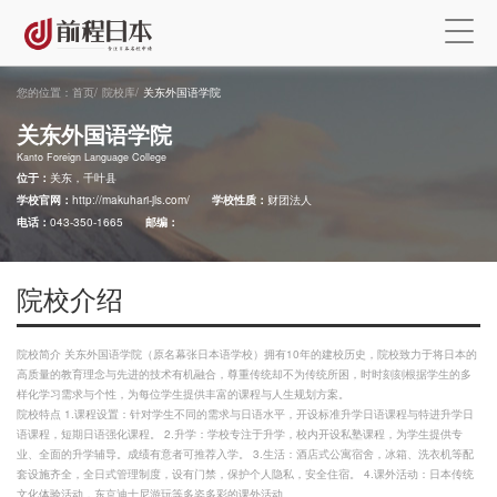
您的位置：
首页
/
院校库
/
关东外国语学院
关东外国语学院
Kanto Foreign Language College
位于：
关东，千叶县
学校官网：
http://makuhari-jls.com/
学校性质：
财团法人
电话：
043-350-1665
邮编：
院校介绍
院校简介 关东外国语学院（原名幕张日本语学校）拥有10年的建校历史，院校致力于将日本的
高质量的教育理念与先进的技术有机融合，尊重传统却不为传统所困，时时刻刻根据学生的多
样化学习需求与个性，为每位学生提供丰富的课程与人生规划方案。
院校特点 1.课程设置：针对学生不同的需求与日语水平，开设标准升学日语课程与特进升学日
语课程，短期日语强化课程。 2.升学：学校专注于升学，校内开设私塾课程，为学生提供专
业、全面的升学辅导。成绩有意者可推荐入学。 3.生活：酒店式公寓宿舍，冰箱、洗衣机等配
套设施齐全，全日式管理制度，设有门禁，保护个人隐私，安全住宿。 4.课外活动：日本传统
文化体验活动，东京迪士尼游玩等多姿多彩的课外活动。