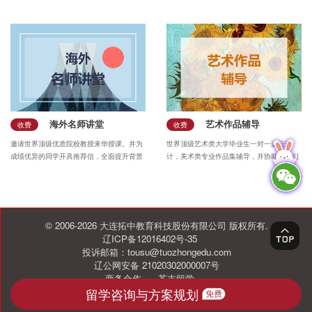
优异成绩。
海外名师讲堂
艺术作品辅导
收费
收费
邀请世界顶级优质院校教授来华授课。并为
世界顶级艺术类大学毕业生一对一进行设
成绩优异的同学开具推荐信，全面提升背景
计，美术类专业作品集辅导，并协助同学们
实力。
完成多套作品。
© 2006-2026 大连拓中教育科技股份有限公司 版权所有.
辽ICP备12016402号-35
投诉邮箱：tousu@tuozhongedu.com
辽公网安备 21020302000007号
商务合作
芥末留学
留学咨询与方案规划