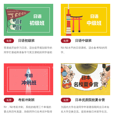
日语初级班
日语中级班
免费
免费
零基础开始学习日语。适合提早规划留学的
N3-N2水平的日语课程。适合备考N2的同
同学打基础和准备学习英文课程的同学做初
学。
步了解。
考前冲刺班
日本优质院校夏令营
免费
免费
N1，N2考前冲刺。系统的梳理三个单项的
为国内大学在读同学申请暑假期间去日本知
要点和历年真题，协助同学们在考试中取得
名大学交换交流。提前体验日本留学生活。