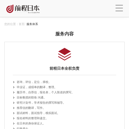
您的位置：
首页
/
服务体系
服务内容
前程日本全权负责
咨询，评估，定位，择校。
毕业证，成绩单的翻译，整理。
履历书，自荐信，报名表，个人陈述的撰写。
目标教授的联络·沟通。
研究计划书，学术报告的撰写和辅导。
推荐信的翻译，写作。
面试材料，面试指导，模拟面试。
报名材料的整理和递交。
在日本的身份保证人。
行政书士。