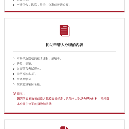
申请宿舍，民宿，留学生公寓或普通公寓。
协助申请人办理的内容
本科毕业院校的在读证明，成绩单。
护照，签证。
各类语言考试报名。
学历·学位认证。
公派奖学金。
院校交流项目名额。
提示：
!
因两国政府政策或日方院校政策规定，只能本人到场办理的材料，前程日
本会提供全面的指导和协助