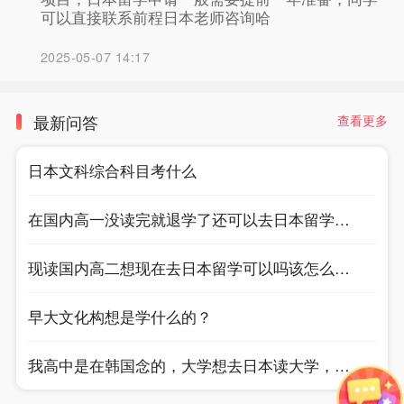
可以直接联系前程日本老师咨询哈
`
2025-05-07 14:17
最新问答
查看更多
√
记住密码
去登录
日本文科综合科目考什么
在国内高一没读完就退学了还可以去日本留学吗？
现读国内高二想现在去日本留学可以吗该怎么申请
早大文化构想是学什么的？
我高中是在韩国念的，大学想去日本读大学，为了方便学日语去了职高，因为忙于学日语，没有时间学习，学校的课，导致我的成绩都不合格，我听说日本好院校，比如早庆这种，如果是职高和高中3年成绩不好会影响报考，请问各位前辈是真的吗？