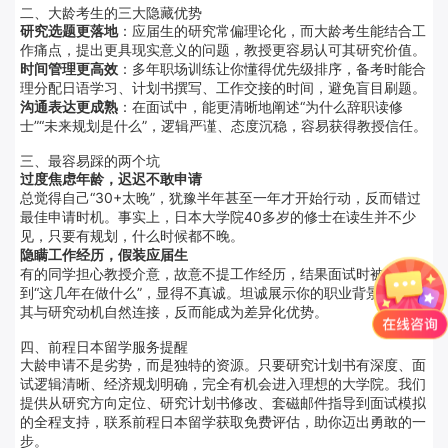
二、大龄考生的三大隐藏优势
研究选题更落地
：应届生的研究常偏理论化，而大龄考生能结合工
作痛点，提出更具现实意义的问题，教授更容易认可其研究价值。
时间管理更高效
：多年职场训练让你懂得优先级排序，备考时能合
理分配日语学习、计划书撰写、工作交接的时间，避免盲目刷题。
沟通表达更成熟
：在面试中，能更清晰地阐述“为什么辞职读修
士”“未来规划是什么”，逻辑严谨、态度沉稳，容易获得教授信任。
三、最容易踩的两个坑
过度焦虑年龄，迟迟不敢申请
总觉得自己“30+太晚”，犹豫半年甚至一年才开始行动，反而错过
最佳申请时机。事实上，日本大学院40多岁的修士在读生并不少
见，只要有规划，什么时候都不晚。
隐瞒工作经历，假装应届生
有的同学担心教授介意，故意不提工作经历，结果面试时被问
到“这几年在做什么”，显得不真诚。坦诚展示你的职业背景，并将
其与研究动机自然连接，反而能成为差异化优势。
四、前程日本留学服务提醒
大龄申请不是劣势，而是独特的资源。只要研究计划书有深度、面
试逻辑清晰、经济规划明确，完全有机会进入理想的大学院。我们
提供从研究方向定位、研究计划书修改、套磁邮件指导到面试模拟
的全程支持，联系前程日本留学获取免费评估，助你迈出勇敢的一
步。