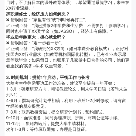
目时，不了解日本的课外教育体系），希望通过系统学习，未来在
XX行业深耕。”
辞职读修士，经济压力如何解决？
❌ 错误回答：“家里有钱”或“到时候再打工”。
✅ 正确回答：“我已攒够2年学费和生活费，不需要打工影响学习；
同时也申请了XX奖学金（如JASSO），经济上有保障。”
毕业后年龄更大，担心就业吗？
❌ 错误回答：“走一步看一步”。
✅ 正确回答：“我研究的XX方向（如日本课外教育模式），正好对
接国内XX行业需求（如教育机构国际化转型），已有企业表示愿
意等我毕业；如果留日，也联系了几家做中日合作的公司，他们更
看重我的‘实务+学术’双重背景。”
3. 时间规划：提前1年启动，平衡工作与备考
大龄考生往往需要边工作边准备，建议至少提前一年开始：
1-3月：确定研究方向，精读教授论文，周末学习日语（若尚未达
到N1）。
4-6月：撰写研究计划书初稿，利用下班后1-2小时修改，请有留
学经验的朋友提意见。
7-8月：联系教授套磁，提交研究计划书，预约面试。
9-10月：面试准备，同时办理辞职、护照、材料公证等手续。
11-12月：拿到内诺后，提交大学申请材料。
次年1-3月：等待录取通知，办理赴日签证。