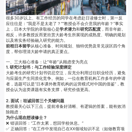
很多30岁以上、有工作经历的同学在考虑赴日读修士时，第一反
应往往是：“我是不是太老了？”“教授会不会介意我的年龄？”事实
上，日本大学院的录取核心是
学术潜力
和
研究匹配度
，而非年龄。
相反，许多教授反而更欣赏大龄考生所展现的成熟度、明确的规划
以及将实务经验融入研究的能力。
前程日本留学
从核心准备、时间规划、独特优势及常见误区四个角
度，帮你理清大龄申请的真正要点。
一、三大核心准备：让“年龄”从顾虑变为亮点
1. 研究计划书：与工作经验深度绑定
大龄考生的研究计划书切忌空泛，应充分利用过往职业经历，避免
与应届生产生同质化竞争。例如，一位在教育机构工作多年的申请
者，选题可以是“日本课外教育机构的运营模式对中国的借鉴”，教
授会认为这类课题有实务支撑，研究价值更高。
2. 面试：坦诚回答三个关键问题
教授最关心以下三点，提前准备好清晰、有逻辑的答案，能有效消
除顾虑：
为什么现在想读修士？
❌ 错误回答：“工作太累，想回学校休息。”
✅ 正确回答：“在工作中发现自己在XX领域知识不足（如做教育项