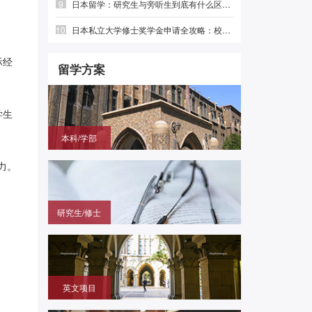
9
日本留学：研究生与旁听生到底有什么区别？前程日本留学
10
日本私立大学修士奖学金申请全攻略：校内奖、企业奖、国费奖|前程日本留学
际经
留学方案
学生
本科/学部
国内高中毕业，需赴日参加留学生考试（EJU)，再
力。
申请目标大学
研究生/修士
无需笔试，在国内通过申请的方式拿到进入日本大学
研究科就读的offer
英文项目
（SGU/G30）无需日语，在国内用英语成绩直申日