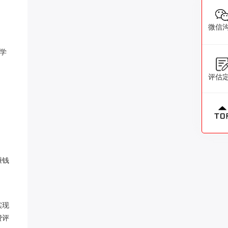
微信
学
评估
赚钱
实现
费评