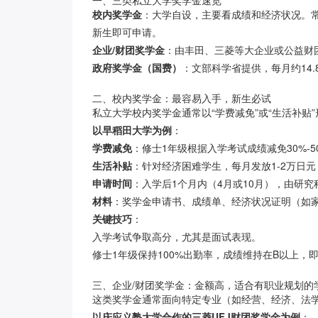
一、三类私立大学奖学金速览
校内奖学金
：大学自设，主要看成绩和经济状况。常见
新生即可申请。
企业/财团奖学金
：由丰田、三菱等大企业或公益财团
政府奖学金（国费）
：文部科学省提供，每月约14
二、校内奖学金：最容易入手，新生必试
私立大学校内奖学金通常以“学费减免”或“生活补
以早稻田大学为例
：
学费减免
：修士1年级根据入学考试成绩减免30%-5
生活补贴
：针对经济困难学生，每月发放1-2万日
申请时间
：入学后1个月内（4月或10月），由研究
材料
：奖学金申请书、成绩单、经济状况证明（如
关键技巧
：
入学考试争取高分，尤其是面试表现。
修士1年级保持100%出勤率，成绩维持在B以上，
三、企业/财团奖学金：金额高，适合有职业规划的
这类奖学金通常面向特定专业（如经营、经济、法
以庆应义塾大学合作的三菱UFJ财团奖学金为例
：