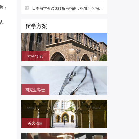
低，
10
日本留学英语成绩备考指南：托业与托福怎么选？前程日本留学
试。
留学方案
本科/学部
国内高中毕业，需赴日参加留学生考试（EJU)，再
申请目标大学
研究生/修士
无需笔试，在国内通过申请的方式拿到进入日本大学
研究科就读的offer
英文项目
（SGU/G30）无需日语，在国内用英语成绩直申日
本大学学部/修士/博士课程