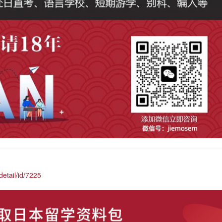
etail/id/7225