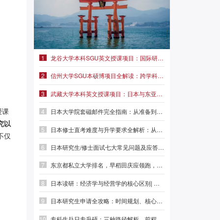
1
龙谷大学本科SGU英文授课项目：国际研究学部，佛教文化与全球视野融合
2
信州大学SGU本硕博项目全解读：跨学科本科、纤维学旗舰、医学与环境前沿
3
武藏大学本科英文授课项目：日本与东亚研究（经济学学位）| 日本SGU项目
授课
4
日本大学院套磁邮件完全指南：从准备到发送，教授想看到的都在这里
究以
5
日本修士直考难度与升学要求全解析：从出愿到考试| 前程日本留学
不仅
6
日本研究生/修士面试七大常见问题及应答策略|前程日本留学
7
东京都私立大学排名，早稻田庆应领跑，看你的梦校在第几？
8
日本读研：经济学与经营学的核心区别| 前程日本留学
9
日本研究生申请全攻略：时间规划、核心能力与本科准备| 前程日本留学
10
专科生赴日专升硕：三种路径解析，前程日本留学助你选对赛道