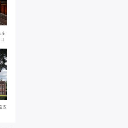
与东
项目
及应