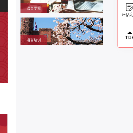
语言学校
评估
获取留学签证赴日同时提升语言成绩的环境，作为升
学考试过渡阶段
语言培训
提升日语、英语能力，包括口语、听力、写作等，特
设留学预备班课