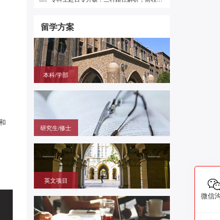
留学方案
本科/学部
国内高中毕业，需赴日参加留学生考试（EJU)，再
申请目标大学
和
研究生/修士
无需笔试，在国内通过申请的方式拿到进入日本大学
研究科就读的offer
英文项目
（SGU/G30）无需日语，在国内用英语成绩直申日
微信
本大学学部/修士/博士课程