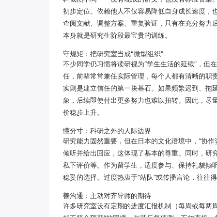
初步定位。依赖他人不仅容易降低自身成长速度，
查阅文献、调整方案、重复验证，只有在充分努力后
本身就是研究生阶段最宝贵的训练。
守规矩：把研究室当成“微型组织”
不少同学仍习惯将读研视为“学生生活的延续”，但
任，前辈常常兼任实际管理，每个人都有清晰的职
实则是建立信任的第一块基石。如果频繁迟到、拖延
象，后续即使付出更多努力也难以扭转。因此，尽
价稳步上升。
懂分寸：科研之外的人际边界
研究能力固然重要，但在日本的文化语境中，“协作
倾听并给出回应，这体现了基本的尊重。同时，研
私下评价等。作为留学生，适度参与、保持礼貌倾
稳妥的选择。过度热衷于“站队”或传播言论，往往
善沟通：主动对齐导师的期待
许多研究室设有定期的进度汇报机制（每周或每两