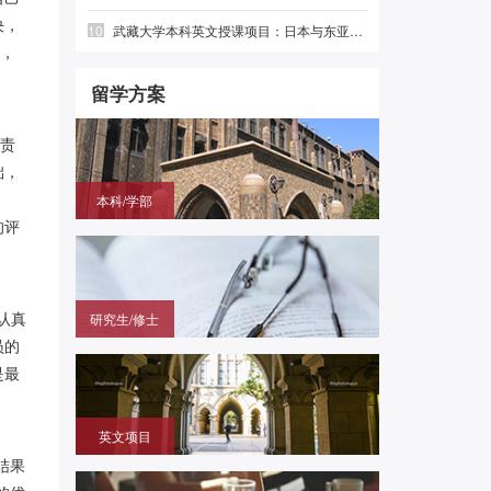
决，
10
武藏大学本科英文授课项目：日本与东亚研究（经济学学位）| 日本SGU项目
程，
留学方案
体责
础，
本科/学部
的评
国内高中毕业，需赴日参加留学生考试（EJU)，再
申请目标大学
研究生/修士
认真
员的
无需笔试，在国内通过申请的方式拿到进入日本大学
研究科就读的offer
是最
英文项目
（SGU/G30）无需日语，在国内用英语成绩直申日
结果
本大学学部/修士/博士课程