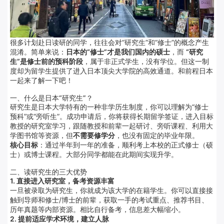
很多计划赴日读研的同学，往往会对“研究生”和“修士”的概念产生
混淆。简单来说：
日本的“修士”才是我们国内的硕士
，而
“研究
生”是修士前的预科阶段
，属于非正式学生，没有学位。但这一制
度却为留学生提供了进入日本顶尖大学院的高效通道。和前程日本
一起来了解一下吧！
一、什么是日本“研究生”？
研究生是日本大学特有的一种非学历生制度，你可以理解为“修士
预科”或“旁听生”。成功申请后，你将获得长期留学签证，进入目标
教授的研究室学习，跟随教授和前辈一起研讨、旁听课程、利用大
学图书馆等资源，但
不需要修学分
，也没有固定的毕业年限。
核心目标
：通过半年到一年的准备，顺利考上本校的正式修士（硕
士）或博士课程。大部分同学都能在此期间实现升学。
二、读研究生的三大优势
1. 直接进入研究室，备考资源丰富
一旦被录取为研究生，你就成为该大学的在籍学生。你可以直接接
触到导师和修士/博士的前辈，获取一手的考试重点、推荐书目、
历年真题等内部资源。相比自行备考，信息差大幅缩小。
2. 提前适应学术环境，建立人脉