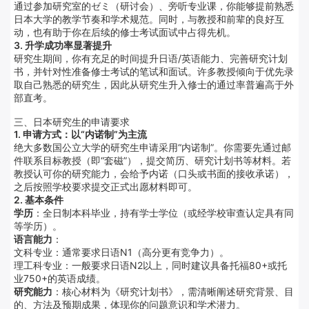
通过参加研究室的ゼミ（研讨会）、旁听专业课，你能够提前熟悉
日本大学的教学节奏和学术规范。同时，与教授和前辈的良好互
动，也有助于你在后续的修士考试面试中占得先机。
3. 升学成功率显著提升
研究生期间，你有充足的时间提升日语/英语能力、完善研究计划
书，并针对性准备修士考试的笔试和面试。许多教授倾向于优先录
取自己熟悉的研究生，因此从研究生升入修士的通过率普遍高于外
部直考。
三、日本研究生的申请要求
1. 申请方式：以“内诺制”为主流
绝大多数国公立大学的研究生申请采用“内诺制”。你需要先通过邮
件联系目标教授（即“套磁”），提交简历、研究计划书等材料。若
教授认可你的研究能力，会给予内诺（口头或书面的接收承诺），
之后按照学校要求提交正式出愿材料即可。
2. 基本条件
学历
：全日制本科毕业，持有学士学位（或经学校审查认定具有同
等学历）。
语言能力
：
文科专业：通常要求日语N1（高分更有竞争力）。
理工科专业：一般要求日语N2以上，同时建议具备托福80+或托
业750+的英语成绩。
研究能力
：核心材料为《研究计划书》，需清晰阐述研究背景、目
的、方法及预期成果，体现你的问题意识和学术潜力。